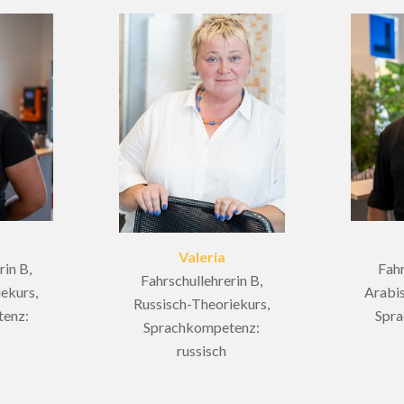
Valeria
rin B,
Fahr
Fahrschullehrerin B,
ekurs,
Arabis
Russisch-Theoriekurs,
enz:
Spr
Sprachkompetenz:
russisch