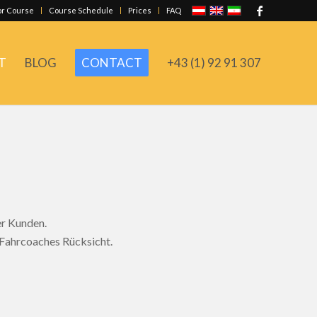
or Course
Course Schedule
Prices
FAQ
T
BLOG
CONTACT
+43 (1) 92 91 307
er Kunden.
 Fahrcoaches Rücksicht.