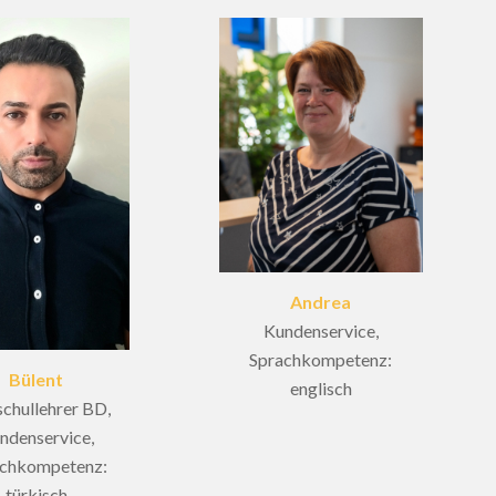
Andrea
Kundenservice,
Sprachkompetenz:
Bülent
englisch
schullehrer BD,
ndenservice,
achkompetenz:
türkisch