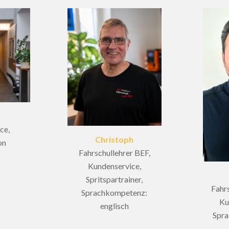
ce,
Christoph
on
Fahrschullehrer BEF,
Kundenservice,
Spritspartrainer,
Fahr
Sprachkompetenz:
Ku
englisch
Spr