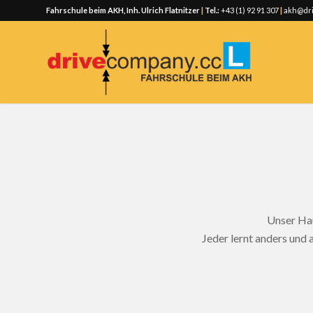
Fahrschule beim AKH, Inh. Ulrich Flatnitzer
|
Tel.:
+43 (1) 92 91 307
|
akh@dri
Unser Hau
Jeder lernt anders und