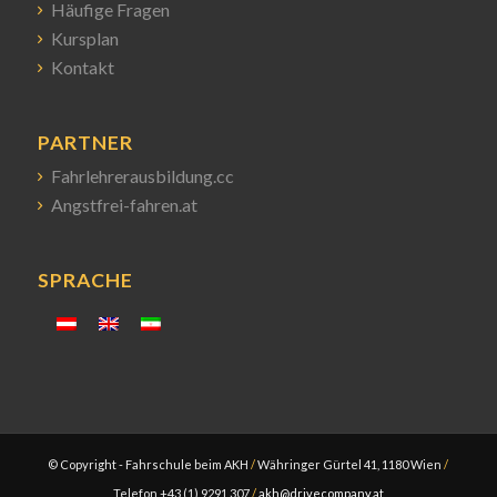
Häufige Fragen
Kursplan
Kontakt
PARTNER
Fahrlehrerausbildung.cc
Angstfrei-fahren.at
SPRACHE
© Copyright - Fahrschule beim AKH
/
Währinger Gürtel 41, 1180 Wien
/
Telefon +43 (1) 9291 307
/
akh@drivecompany.at