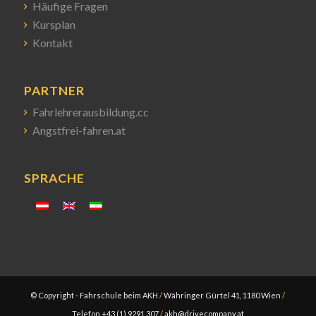
Häufige Fragen
Kursplan
Kontakt
PARTNER
Fahrlehrerausbildung.cc
Angstfrei-fahren.at
SPRACHE
© Copyright - Fahrschule beim AKH
/
Währinger Gürtel 41, 1180 Wien
/
Telefon +43 (1) 9291 307
/
akh@drivecompany.at