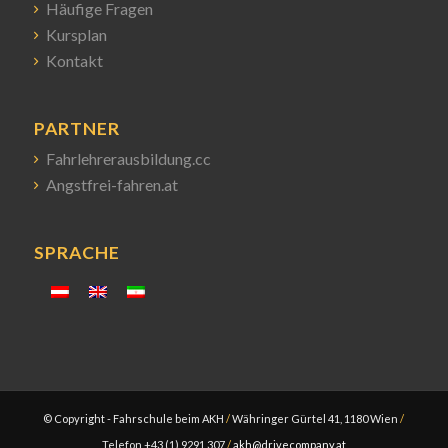
Häufige Fragen
Kursplan
Kontakt
PARTNER
Fahrlehrerausbildung.cc
Angstfrei-fahren.at
SPRACHE
© Copyright - Fahrschule beim AKH
/
Währinger Gürtel 41, 1180 Wien
/
Telefon +43 (1) 9291 307
/
akh@drivecompany.at